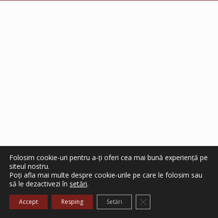
Folosim cookie-uri pentru a-ți oferi cea mai bună experiență pe
siteul nostru.
Poți afla mai multe despre cookie-urile pe care le folosim sau
să le dezactivezi în
setări
.
Close GDPR Cookie Ba
Accept
Resping
Setări