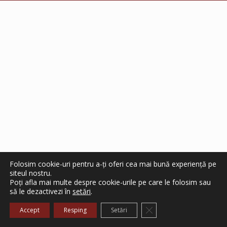
Folosim cookie-uri pentru a-ți oferi cea mai bună experiență pe
siteul nostru.
Poți afla mai multe despre cookie-urile pe care le folosim sau
să le dezactivezi în
setări
.
Close GDPR Cookie Ba
Accept
Resping
Setări