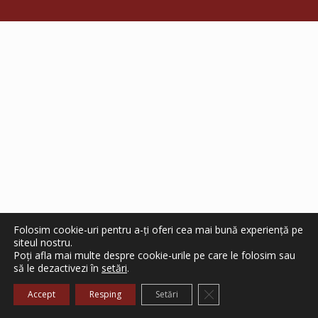
Folosim cookie-uri pentru a-ți oferi cea mai bună experiență pe
siteul nostru.
Poți afla mai multe despre cookie-urile pe care le folosim sau
să le dezactivezi în
setări
.
Close GDPR Cookie Ba
Accept
Resping
Setări