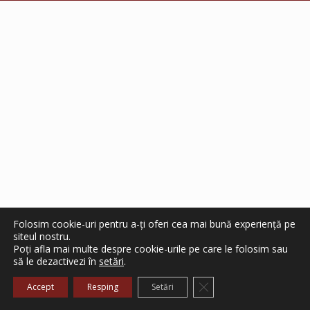
Folosim cookie-uri pentru a-ți oferi cea mai bună experiență pe
siteul nostru.
Poți afla mai multe despre cookie-urile pe care le folosim sau
să le dezactivezi în
setări
.
Close GDPR Cookie Ba
Accept
Resping
Setări