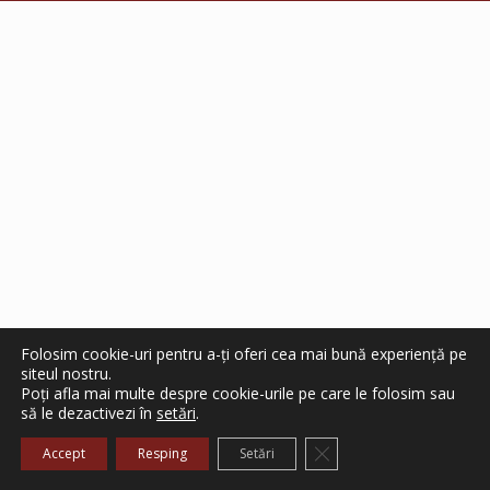
Folosim cookie-uri pentru a-ți oferi cea mai bună experiență pe
siteul nostru.
Poți afla mai multe despre cookie-urile pe care le folosim sau
să le dezactivezi în
setări
.
Close GDPR Cookie Ba
Accept
Resping
Setări